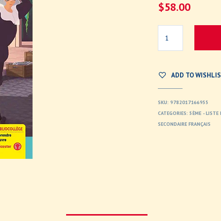
$
58.00
ADD TO WISHLI
SKU:
9782017166955
CATEGORIES:
5ÈME - LIST
SECONDAIRE FRANÇAIS