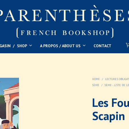
GASIN  /  SHOP
A PROPOS / ABOUT US
CONTACT
HOME
/
LECTURES OBLIGA
5ÈME
/
5ÈME - LISTE DE
Les Fou
Scapin