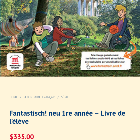
HOME
/
SECONDAIRE FRANÇAIS
/
5ÈME
Fantastisch! neu 1re année – Livre de
l’élève
$
335.00