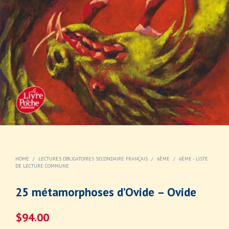
HOME
/
LECTURES OBLIGATOIRES SECONDAIRE FRANÇAIS
/
6ÈME
/
6ÈME - LISTE
DE LECTURE COMMUNE
25 métamorphoses d’Ovide – Ovide
$
94.00